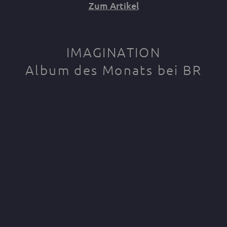
Zum Artikel
IMAGINATION
Album des Monats bei BR
Klassik
"Auf dem Album "Imagination" von Raphaela
Gromes und Julian Riem finden sich so
unterschiedliche Farben, wie sie die Märchenwelt
eben zu bieten hat. Das Arcis Saxophon Quartett
lässt mit seinem fächernden Klang die
Glockenschläge der versunkenen Kathedrale von
Ys wieder aufleben. Die Harfenistin Anaïs
Gaudemard bringt mit ihrem zarten Instrument
das Zauberhafte in die musikalischen Erzählungen.
Und Raphaela Gromes und Julian Riem schwelgen